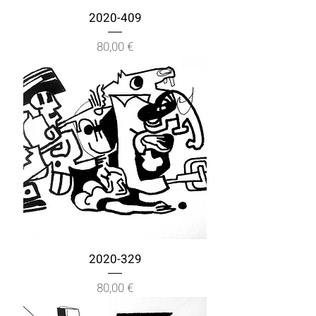
2020-409
Prix
80,00 €
2020-329
Prix
80,00 €