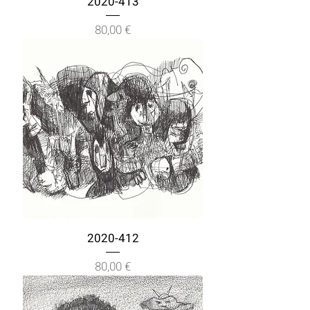
2020-413
Prix
80,00 €
2020-412
Prix
80,00 €