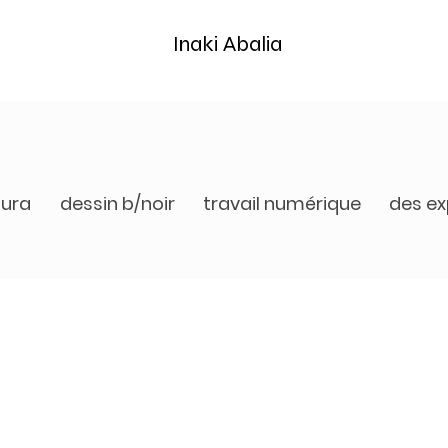
Inaki Abalia
tura
dessin b/noir
travail numérique
des ex