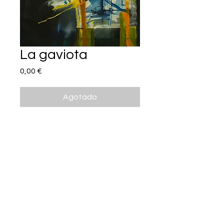
La gaviota
Precio
0,00 €
Agotado
100 x 65 cm
Acrílico sobre lienzo
marzo 2019
precio
400