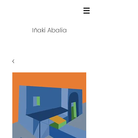
Iñaki Abalia