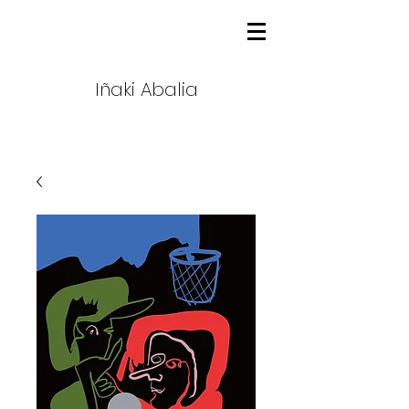
Iñaki Abalia