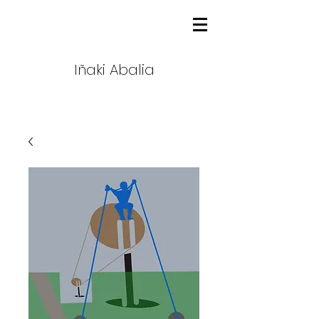
Iñaki Abalia