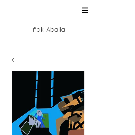
Iñaki Abalia