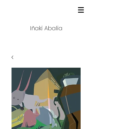
Iñaki Abalia