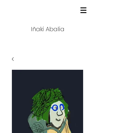
Iñaki Abalia