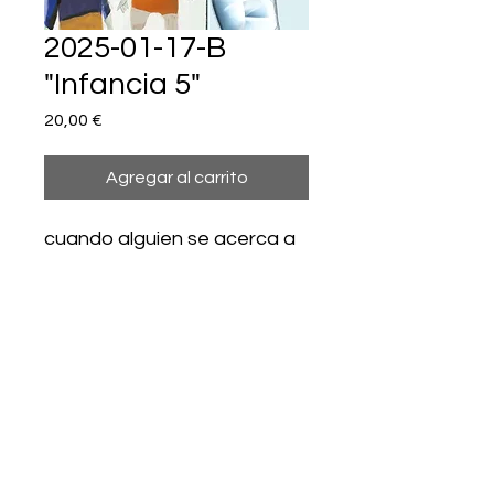
2025-01-17-B
"Infancia 5"
Precio
20,00 €
Agregar al carrito
cuando alguien se acerca a
los niños, hay que ponerle
cariño y ser divertido,
aunque sea usted un
pervertido. Ojo con los
pederastas, que del gremio
de los pervertidos se llevan
la palma