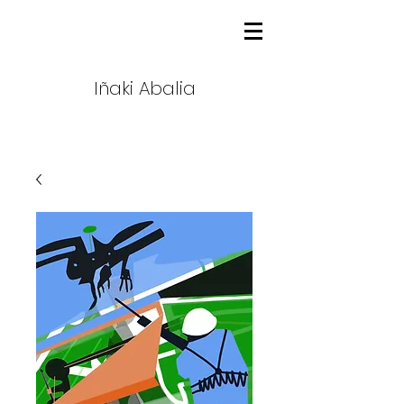
Iñaki Abalia