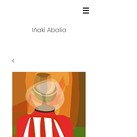
Iñaki Abalia