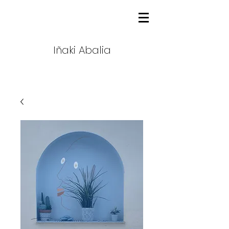
Iñaki Abalia