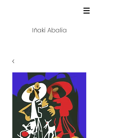
Iñaki Abalia