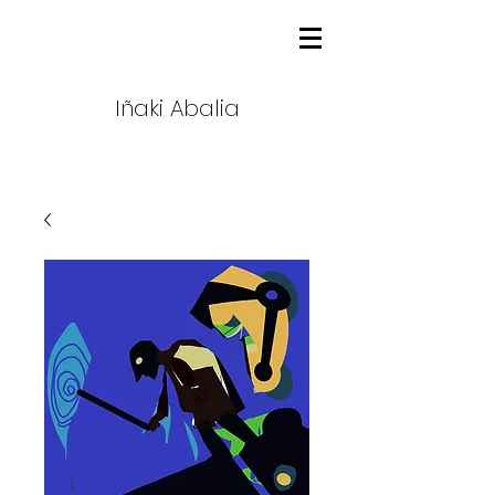
Iñaki Abalia