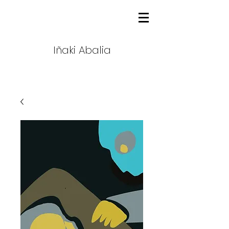
Iñaki Abalia