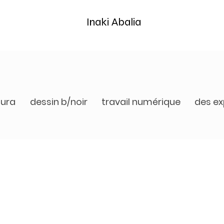
Inaki Abalia
tura
dessin b/noir
travail numérique
des ex