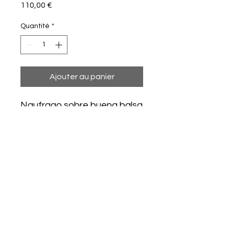
Prix
110,00 €
Quantité
*
Ajouter au panier
Naufrago sobre buena balsa
es menos naufrago.
Referente: la Balsa de la
Medusa de Gerricault.
Tinta china sobre papel.
Enmarcado.
Medidas: 21 cm x 29 cm