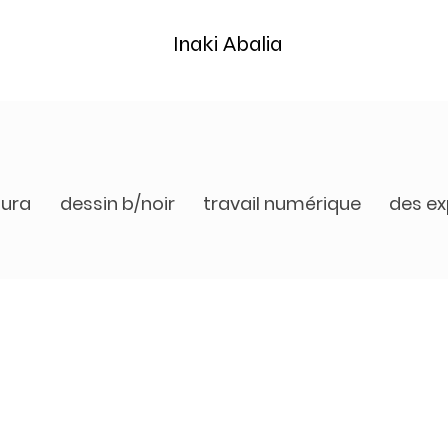
Inaki Abalia
tura
dessin b/noir
travail numérique
des ex