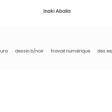
Inaki Abalia
tura
dessin b/noir
travail numérique
des ex