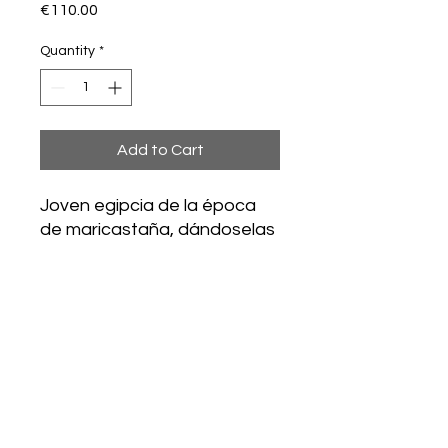
Price
€110.00
Quantity
*
Add to Cart
Joven egipcia de la época
de maricastaña, dándoselas
de finolis en el balneario de
Zestoa.
tDibujo en tinta china sobre
papel.
Enmarcado.
Medidas: 21 cm x 29 cm