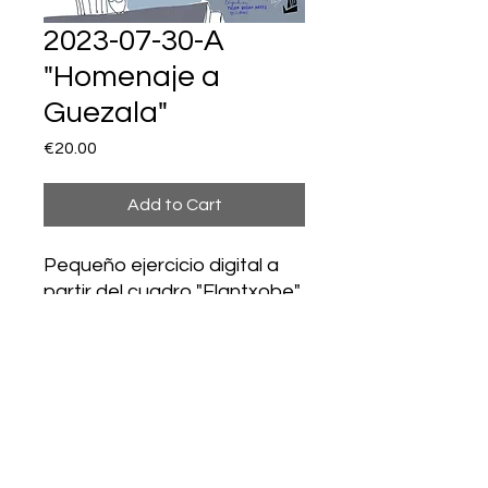
2023-07-30-A
"Homenaje a
Guezala"
Price
€20.00
Add to Cart
Pequeño ejercicio digital a
partir del cuadro "Elantxobe"
de Antonio de Guezala. Un
esquema simplificado que
obvia varios elementos así
como prescinde de muchos
matices del precioso cuadro
que es propiedad del Museo
de Bellas Artes de Bilbao.